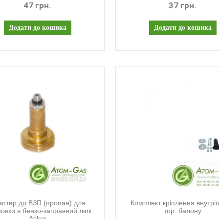
47 грн.
37 грн.
аптер до ВЗП (пропан) для
Комплект кріплення внутрі
новки в бензо-заправний люк
тор. балону
Atiker