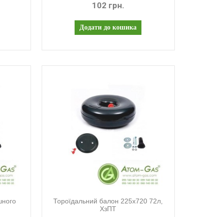
102 грн.
шного
Тороїдальний балон 225х720 72л,
ХзПТ