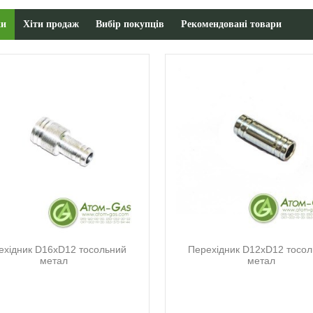
ки
Хіти продаж
Вибір покупців
Рекомендовані товари
ехідник D16xD12 тосольний
Перехідник D12xD12 тосо
метал
метал