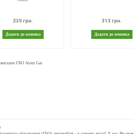
235 грн.
313 грн.
-магазин ГБО Atom Gas
я
.
балонного обладнання (ГБО) автомобіля - в одному місці! У нас Ви мож