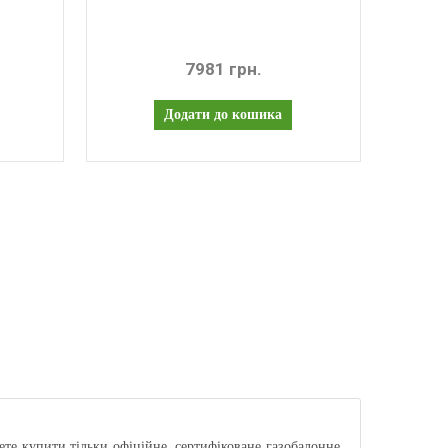
7981 грн.
ете купити тільки офіційне, сертифіковане газобалонне