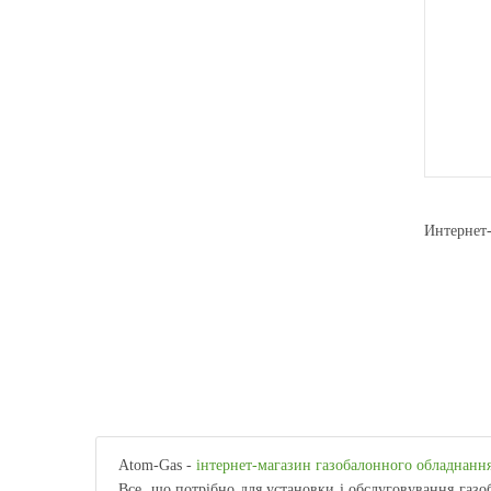
Интернет
Atom-Gas -
інтернет-магазин газобалонного обладнанн
Все, що потрібно для установки і обслуговування газо