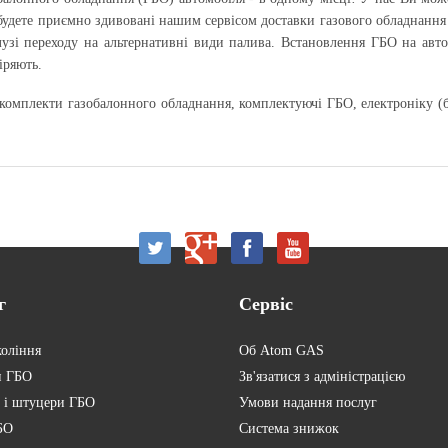
 будете приємно здивовані нашим сервісом доставки газового обладнання
лузі переходу на альтернативні види палива. Встановлення ГБО на автом
іряють.
комплекти газобалонного обладнання, комплектуючі ГБО, електроніку (б
г
Сервіс
коління
Об Atom GAS
и ГБО
Зв'язатися з адміністрацією
 і штуцери ГБО
Умови надання послуг
БО
Система знижок