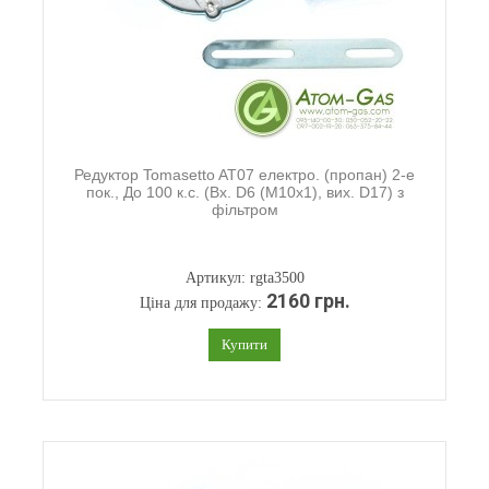
Редуктор Tomasetto AT07 електро. (пропан) 2-е
пок., До 100 к.с. (Вх. D6 (М10х1), вих. D17) з
фільтром
Артикул: rgta3500
2160 грн.
Ціна для продажу:
Купити