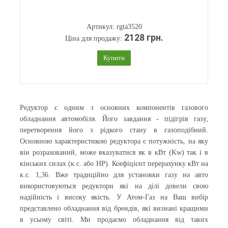
Артикул: rgta3520
2128 грн.
Ціна для продажу:
Купити
Редуктор є одним з основних компонентів газового
обладнання автомобіля. Його завдання - підігрів газу,
перетворення його з рідкого стану в газоподібний.
Основною характеристикою редуктора є потужність, на яку
він розрахований, може вказуватися як в кВт (Kw) так і в
кінських силах (к.с. або HP). Коефіцієнт перерахунку кВт на
к.с. 1,36. Вже традиційно для установки газу на авто
використовуються редуктори які на ділі довели свою
надійність і високу якість. У Атом-Газ на Ваш вибір
представлено обладнання від брендів, які визнані кращими
в усьому світі. Ми продаємо обладнання від таких