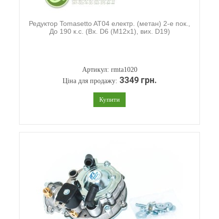
Редуктор Tomasetto AT04 електр. (метан) 2-е пок.,
До 190 к.с. (Вх. D6 (М12х1), вих. D19)
Артикул: rmta1020
3349 грн.
Ціна для продажу:
Купити