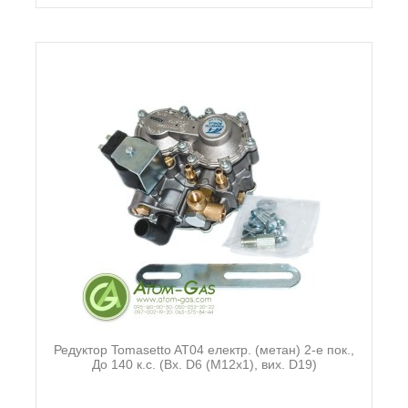
Редуктор Tomasetto AT04 електр. (метан) 2-е пок.,
До 140 к.с. (Вх. D6 (М12х1), вих. D19)