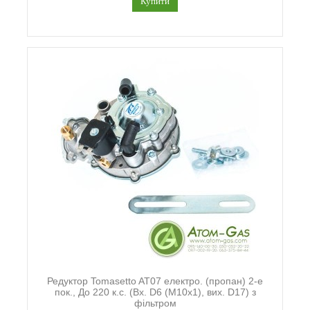
Купити
Редуктор Tomasetto AT07 електро. (пропан) 2-е
пок., До 220 к.с. (Вх. D6 (М10х1), вих. D17) з
фільтром