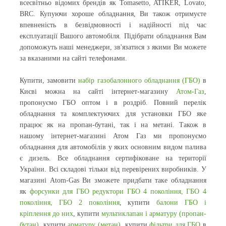
всесвітньо відомих брендів як Tomasetto, ATIKER, Lovato,
BRC. Купуючи хороше обладнання, Ви також отримуєте
впевненість в безвідмовності і надійності під час
експлуатації Вашого автомобіля. Підібрати обладнання Вам
допоможуть наші менеджери, зв'язатися з якими Ви можете
за вказаними на сайті телефонами.
Купити, замовити
набір газобалонного обладнання (ГБО)
в
Києві можна на сайті інтернет-магазину
Атом-Газ
,
пропонуємо ГБО оптом і в роздріб. Повний перелік
обладнання та комплектуючих для установки ГБО яке
працює як на пропан-бутані, так і на метані. Також в
нашому інтернет-магазині Атом Газ ми пропонуємо
обладнання для автомобілів у яких основним видом палива
є дизель. Все обладнання сертифіковане на території
України. Всі складові тільки від перевірених виробників. У
магазині Atom-Gas Ви зможете придбати таке обладнання
як
форсунки для ГБО
редуктори ГБО 4 покоління,
ГБО 4
покоління,
ГБО 2 покоління
, купити
балони ГБО і
кріплення до них
, купити
мультиклапан і арматуру (пропан-
бутан)
,
купити
арматуру (метан)
,
купити
фільтри для ГБО
в