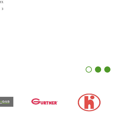
их
 з