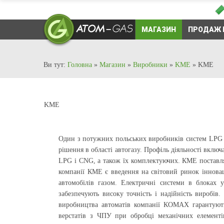
МАГАЗИН
ПРОДАЖ 
Ви тут:
Головна
»
Магазин
»
Виробники
»
KME
»
KME
KME
Один з потужних польських виробників систем LPG і
рішення в області автогазу. Профіль діяльності вклю
LPG і CNG, а також їх комплектуючих. КМЕ поставля
компанії КМЕ є введення на світовий ринок інновац
автомобілів газом. Електричні системи в блоках 
забезпечують високу точність і надійність виробів
виробництва автоматів компанії КОМАХ гарантуют
верстатів з ЧПУ при обробці механічних елементів