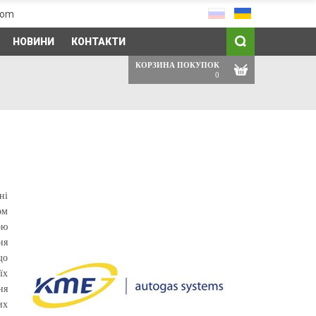
com
НОВИНИ
КОНТАКТИ
КОРЗИНА ПОКУПОК
0
ні
ом
ою
ня
що
їх
ня
их