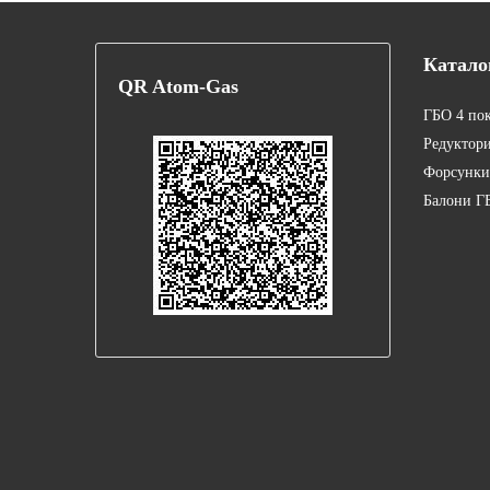
Катало
QR
Atom-Gas
ГБО 4 по
Редуктор
Форсунки
Балони Г