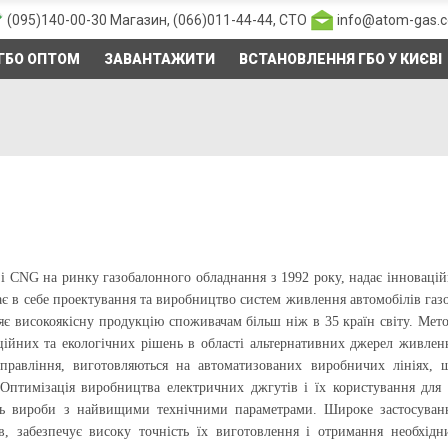
(095)140-00-30
Магазин,
(066)011-44-44
, СТО
info@atom-gas.
ГБО ОПТОМ
ЗАВАНТАЖИТИ
ВСТАНОВЛЕННЯ ГБО У КИЄВІ
 CNG на ринку газобалонного обладнання з 1992 року, надає інновацій
чає в себе проектування та виробництво систем живлення автомобілів газ
є високоякісну продукцію споживачам більш ніж в 35 країн світу. Мет
ійних та екологічних рішень в області альтернативних джерел живлен
управління, виготовляються на автоматизованих виробничих лініях, 
. Оптимізація виробництва електричних джгутів і їх користування для 
ь вироби з найвищими технічними параметрами. Широке застосуван
, забезпечує високу точність їх виготовлення і отримання необхідн