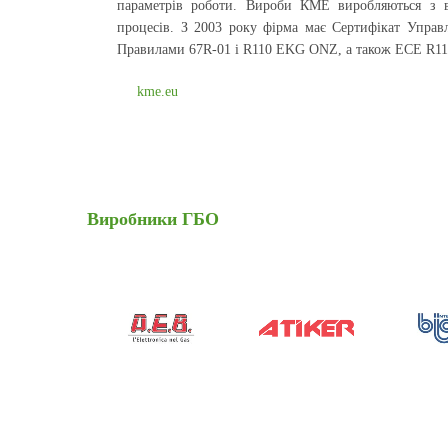
параметрів роботи. Вироби КМЕ виробляються з в
процесів. З 2003 року фірма має Сертифікат Управл
Правилами 67R-01 і R110 EKG ONZ, а також ЕСЕ R115
kme.eu
Виробники
ГБО