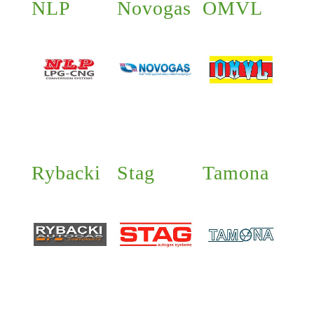
NLP
Novogas
OMVL
Rybacki
Stag
Tamona