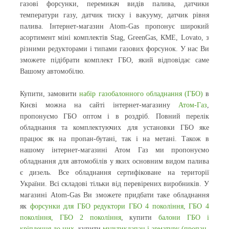
газові форсунки, перемикач видів палива, датчики
температури газу, датчик тиску і вакууму, датчик рівня
палива. Інтернет-магазин Atom-Gas пропонує широкий
асортимент міні комплектів Stag, GreenGas, КМЕ, Lovato, з
різними редукторами і типами газових форсунок. У нас Ви
зможете підібрати комплект ГБО, який відповідає саме
Вашому автомобілю.
Купити, замовити
набір газобалонного обладнання (ГБО)
в
Києві можна на сайті інтернет-магазину
Атом-Газ
,
пропонуємо ГБО оптом і в роздріб. Повний перелік
обладнання та комплектуючих для установки ГБО яке
працює як на пропан-бутані, так і на метані. Також в
нашому інтернет-магазині Атом Газ ми пропонуємо
обладнання для автомобілів у яких основним видом палива
є дизель. Все обладнання сертифіковане на території
України. Всі складові тільки від перевірених виробників. У
магазині Atom-Gas Ви зможете придбати таке обладнання
як
форсунки для ГБО
редуктори ГБО 4 покоління,
ГБО 4
покоління,
ГБО 2 покоління
, купити
балони ГБО і
кріплення до них
, купити
мультиклапан і арматуру (пропан-