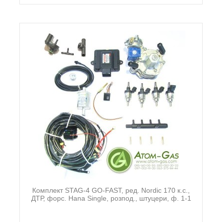
Комплект STAG-4 GO-FAST, ред. Nordic 170 к.с.,
ДТР, форс. Hana Single, розпод., штуцери, ф. 1-1