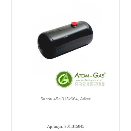
Балон 45л 315х664, Atiker
Артикул: S01.315045