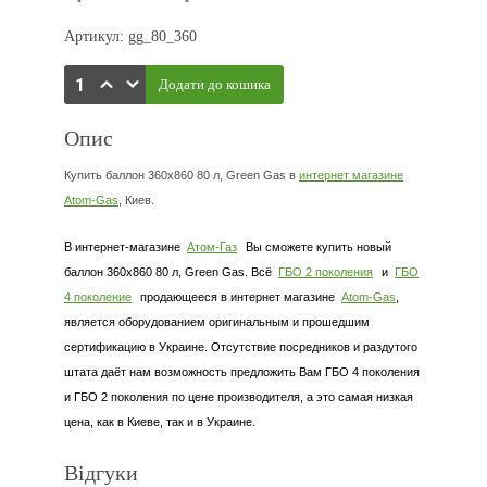
Артикул: gg_80_360
Опис
Купить баллон 360х860 80 л, Green Gas в
интернет магазине
Atom-Gas
, Киев.
В интернет-магазине
Атом-Газ
Вы сможете купить новый
баллон 360х860 80 л, Green Gas. Всё
ГБО 2 поколения
и
ГБО
4 поколение
продающееся в интернет магазине
Atom-Gas
,
является оборудованием оригинальным и прошедшим
сертификацию в Украине. Отсутствие посредников и раздутого
штата даёт нам возможность предложить Вам ГБО 4 поколения
и ГБО 2 поколения по цене производителя, а это самая низкая
цена, как в Киеве, так и в Украине.
Відгуки