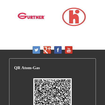
QR
Atom-Gas