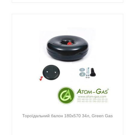
Тороїдальний балон 180х570 34л, Green Gas