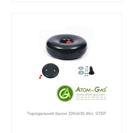
Тороїдальний балон 200х630 46л, STEP