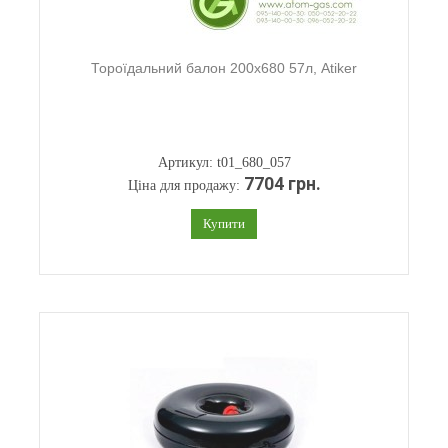
Тороїдальний балон 200х680 57л, Atiker
Артикул: t01_680_057
7704 грн.
Ціна для продажу:
Купити