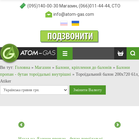
(095)140-00-30
Магазин,
(066)011-44-44
, СТО
info@atom-gas.com
Ви тут:
Головна
»
Магазин
»
Балони, кріплення до балонів
»
Балони
пропан - бутан тороїдальні внутрішні
»
Тороїдальний балон 200х720 61л,
Atiker
Назад на :Балони пропан - бутан тороїдальні