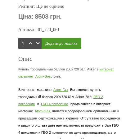
Рейтинг: Ще не оцінено
Ціна:
8503 грн.
Артикул: t01_720_061
Опис
Купить тороидальный баллон 200х720 61л, Atiker в
интернет
магазине
Atom-Gas
, Киев.
В интернет-магазине
Атом-Газ
Вы сможете купить
тороидальный баллон 200х720 61л, Atiker. Всё
ГБО 2
поколения
и
ГБО 4 поколение
продающееся в интернет
магазине
Atom-Gas
, является оборудованием оригинальным и
прошедшим сертификацию в Украине. Отсутствие посредников
и раздутого штата даёт нам возможность предложить Вам ГБО
4 поколения и ГБО 2 поколения по цене производителя, а это