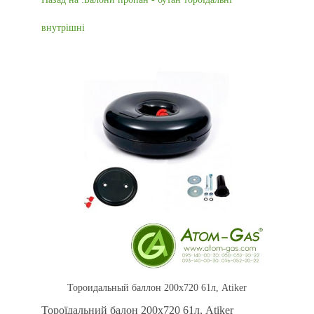
внутрішні
Тороидальный баллон 200х720 61л, Atiker
Тороїдальний балон 200х720 61л, Atiker