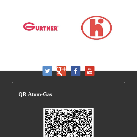
QR
Atom-Gas