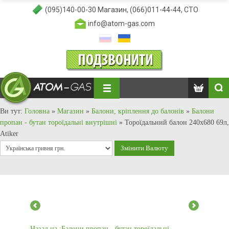
(095)140-00-30
Магазин,
(066)011-44-44
, СТО
info@atom-gas.com
Ви тут:
Головна
»
Магазин
»
Балони, кріплення до балонів
»
Балони
пропан - бутан тороїдальні внутрішні
»
Тороїдальний балон 240x680 69л,
Atiker
Назад на :Балони пропан - бутан тороїдальні