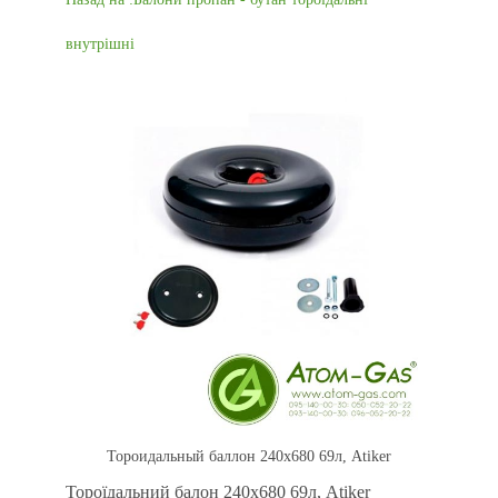
внутрішні
Тороидальный баллон 240x680 69л, Atiker
Тороїдальний балон 240x680 69л, Atiker