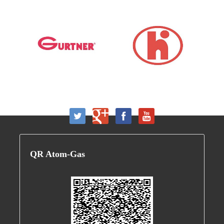
QR
Atom-Gas