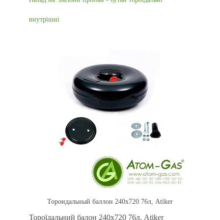
внутрішні
Тороидальный баллон 240x720 76л, Atiker
Тороїдальний балон 240x720 76л, Atiker