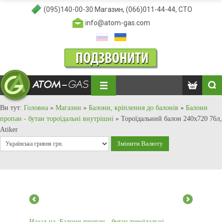
(095)140-00-30
Магазин,
(066)011-44-44
, СТО
info@atom-gas.com
Ви тут:
Головна
»
Магазин
»
Балони, кріплення до балонів
»
Балони
пропан - бутан тороїдальні внутрішні
»
Тороїдальний балон 240x720 76л,
Atiker
Назад на :Балони пропан - бутан тороїдальні