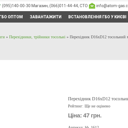
(095)140-00-30
Магазин,
(066)011-44-44
, СТО
info@atom-gas.
ГБО ОПТОМ
ЗАВАНТАЖИТИ
ВСТАНОВЛЕННЯ ГБО У КИЄВІ
нги
»
Перехідники, трійники тосольні
»
Перехідник D16xD12 тосольний 
Перехідник D16xD12 тосольн
Рейтинг: Ще не оцінено
Ціна:
47 грн.
Артикул: hb_1612