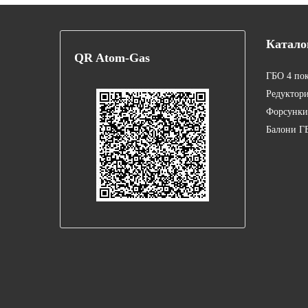
Катало
QR
Atom-Gas
ГБО 4 по
Редуктор
Форсунки
Балони Г