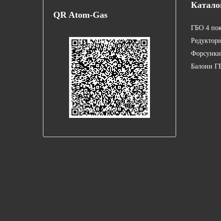
Катало
QR
Atom-Gas
ГБО 4 по
Редуктор
Форсунки
Балони Г