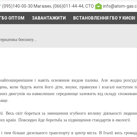
(095)140-00-30
Магазин,
(066)011-44-44
, СТО
info@atom-gas.
ГБО ОПТОМ
ЗАВАНТАЖИТИ
ВСТАНОВЛЕННЯ ГБО У КИЄВІ
тернатива бензину...
 найпоширенішим і навіть основним видом палива. Але жодна розсудл
ень, коли будуть жити його діти, внуки, правнуки і взагалі наступне п
них двигунів на навколишнє середовище залежить від складу споживано
раще.
огії. Весь світ бореться за зменшення згубного впливу діяльності люд
х країн. Повсюдно йде боротьба за підвищення стандартів в екології.
і тим більше дизельного транспорту в центр міста. В Італії весь громад