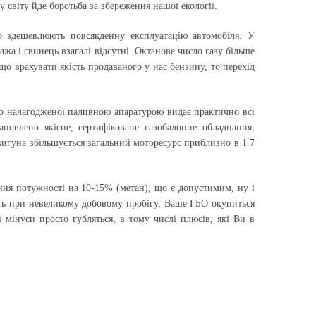
у світу йде боротьба за збереження нашої екології.
чно здешевлюють повсякденну експлуатацію автомобіля. У
ажа і свинець взагалі відсутні. Октанове число газу більше
о врахувати якість продаваного у нас бензину, то перехід
ко налагодженої паливною апаратурою видає практично всі
ановлено якісне, сертифіковане газобалонне обладнання,
вигуна збільшується загальний моторесурс приблизно в 1.7
ння потужності на 10-15% (метан), що є допустимим, ну і
іть при невеликому добовому пробігу, Ваше ГБО окупиться
 мінуси просто губляться, в тому числі плюсів, які Ви в