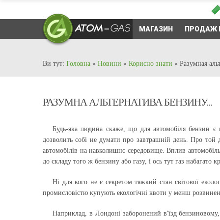
МАГАЗИН
ПРОДАЖ 
Ви тут:
Головна
»
Новини
»
Корисно знати
»
Разумная аль
РАЗУМНА АЛЬТЕРНАТИВА БЕНЗИНУ...
Будь-яка людина скаже, що для автомобіля бензин є
дозволить собі не думати про завтрашній день. Про той д
автомобілів на навколишнє середовище. Вплив автомобіль
до складу того ж бензину або газу, і ось тут газ набагато к
Ні для кого не є секретом тяжкий стан світової екол
промисловістю купують екологічні квоти у менш розвинени
Наприклад, в Лондоні заборонений в'їзд бензиновому, 