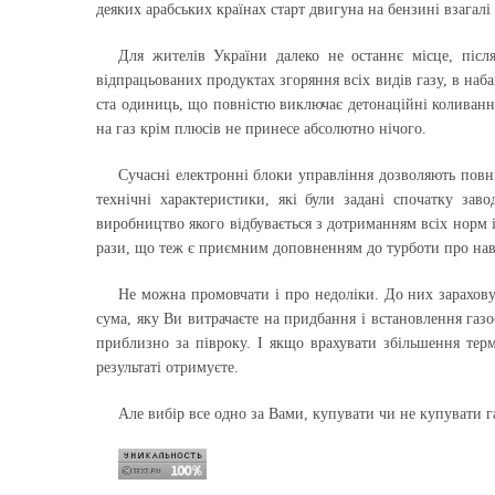
деяких арабських країнах старт двигуна на бензині взагалі
Для жителів України далеко не останнє місце, після
відпрацьованих продуктах згоряння всіх видів газу, в наба
ста одиниць, що повністю виключає детонаційні коливання
на газ крім плюсів не принесе абсолютно нічого.
Сучасні електронні блоки управління дозволяють повн
технічні характеристики, які були задані спочатку зав
виробництво якого відбувається з дотриманням всіх норм 
рази, що теж є приємним доповненням до турботи про на
Не можна промовчати і про недоліки. До них зарахову
сума, яку Ви витрачаєте на придбання і встановлення га
приблизно за півроку. І якщо врахувати збільшення терм
результаті отримуєте.
Але вибір все одно за Вами, купувати чи не купувати 