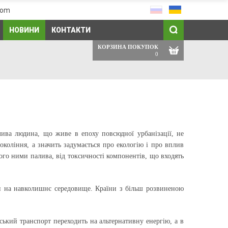
com
НОВИНИ
КОНТАКТИ
КОРЗИНА ПОКУПОК
0
ива людина, що живе в епоху повсюдної урбанізації, не
окоління, а значить задумається про екологію і про вплив
го ними палива, від токсичності компонентів, що входять
ини на навколишнє середовище. Країни з більш розвиненою
ський транспорт переходить на альтернативну енергію, а в