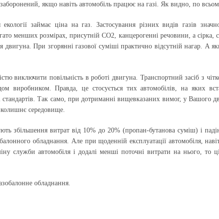
 заборонений, якщо навіть автомобіль працює на газі. Як видно, по всьом
 екології займає ціна на газ. Застосування різних видів газів зна
гато менших розмірах, присутній СО2, канцерогенні речовини, а сірка, с
 двигуна. При згорянні газової суміші практично відсутній нагар. А якщ
істю виключити повільність в роботі двигуна. Транспортний засіб з чіт
одом виробником. Правда, це стосується тих автомобілів, на яких вст
і стандартів. Так само, при дотриманні вищевказаних вимог, у Вашого д
вколишнє середовище.
ють збільшення витрат від 10% до 20% (пропан-бутанова суміш) і паді
зобалонного обладнання. Але при щоденній експлуатації автомобіля, нав
іну служби автомобіля і додалі менші поточні витрати на нього, то ці
газобалонне обладнання.