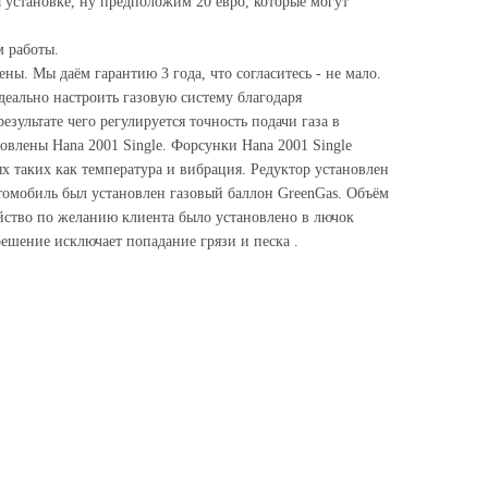
а установке, ну предположим 20 евро, которые могут
м работы.
ны. Мы даём гарантию 3 года, что согласитесь - не мало.
еально настроить газовую систему благодаря
льтате чего регулируется точность подачи газа в
овлены Hana 2001 Single. Форсунки Hana 2001 Single
 таких как температура и вибрация. Редуктор установлен
автомобиль был установлен газовый баллон GreenGas. Объём
ройство по желанию клиента было установлено в лючок
 решение исключает попадание грязи и песка .