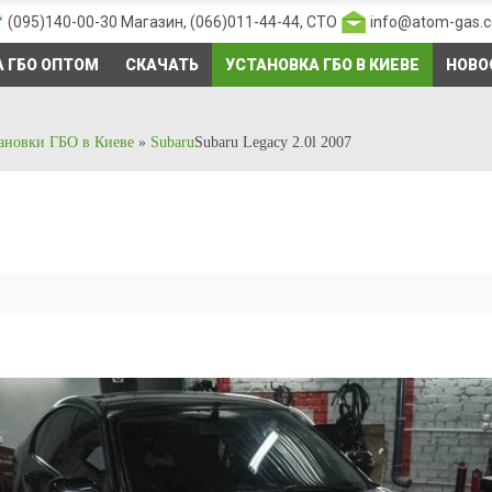
(095)140-00-30
Магазин,
(066)011-44-44
, СТО
info@atom-gas.
 ГБО ОПТОМ
СКАЧАТЬ
УСТАНОВКА ГБО В КИЕВЕ
НОВО
ановки ГБО в Киеве
»
Subaru
Subaru Legacy 2.0l 2007