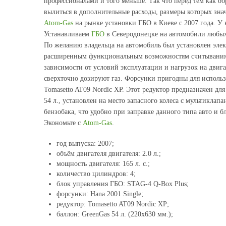
профессионалами и того меньше. Так что перед тем как об
вылиться в дополнительные расходы, размеры которых зна
Atom-Gas
на рынке установки ГБО в Киеве с 2007 года. У
Устанавливаем
ГБО
в Северодонецке на автомобили любых м
По желанию владельца на автомобиль был установлен элек
расширенным функциональным возможностям считывания OB
зависимости от условий эксплуатации и нагрузок на двига
сверхточно дозируют газ. Форсунки пригодны для использ
Tomasetto AT09 Nordic XP. Этот редуктор предназначен дл
54 л., установлен на место запасного колеса с мультикла
бензобака, что удобно при заправке данного типа авто и б
Экономьте с
Atom-Gas
.
год выпуска: 2007;
объём двигателя двигателя: 2.0 л.;
мощность двигателя: 165 л. с.;
количество цилиндров: 4;
блок управления ГБО: STAG-4 Q-Box Plus;
форсунки: Hana 2001 Single;
редуктор: Tomasetto AT09 Nordic XP;
баллон: GreenGas 54 л. (220х630 мм.);