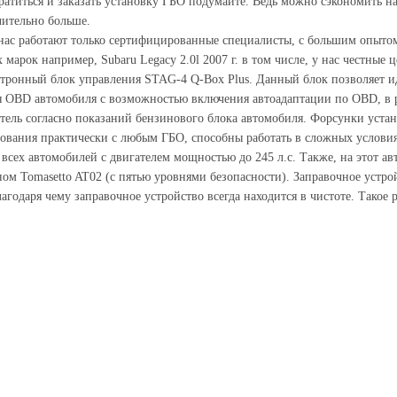
ратиться и заказать установку ГБО подумайте. Ведь можно сэкономить н
чительно больше.
 нас работают только сертифицированные специалисты, с большим опыто
арок например, Subaru Legacy 2.0l 2007 г. в том числе, у нас честные це
тронный блок управления STAG-4 Q-Box Plus. Данный блок позволяет ид
D автомобиля с возможностью включения автоадаптации по OBD, в резу
тель согласно показаний бензинового блока автомобиля. Форсунки устан
ования практически с любым ГБО, способны работать в сложных условиях
я всех автомобилей с двигателем мощностью до 245 л.с. Также, на этот 
паном Tomasetto AT02 (с пятью уровнями безопасности). Заправочное уст
лагодаря чему заправочное устройство всегда находится в чистоте. Такое