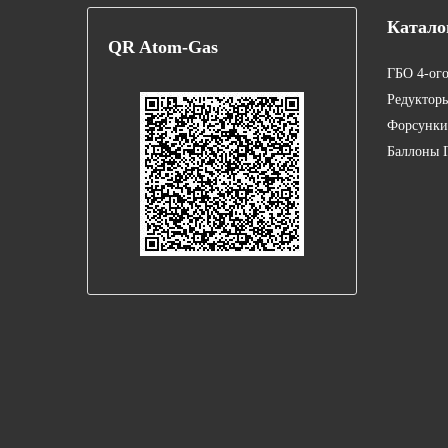
Катало
QR
Atom-Gas
ГБО 4-ог
Редуктор
Форсунки
Баллоны 