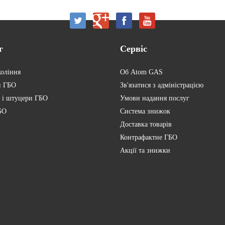
г
Сервіс
коління
Об Atom GAS
и ГБО
Зв'язатися з адміністрацією
 і штуцери ГБО
Умови надання послуг
БО
Система знижок
Доставка товарів
Контрафактне ГБО
Акції та знижки