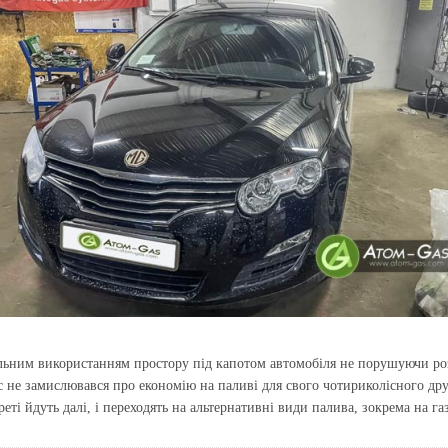
мальним використанням простору під капотом автомобіля не порушуючи р
с не замислювався про економію на паливі для свого чотириколісного др
ті йдуть далі, і переходять на альтернативні види палива, зокрема на газ