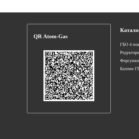
Катало
QR
Atom-Gas
ГБО 4 по
Редуктор
Форсунки
Балони Г