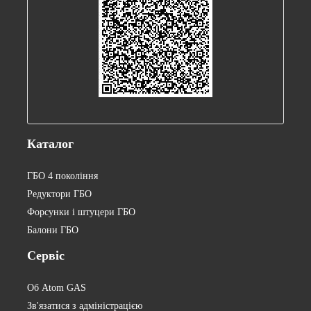
Каталог
ГБО 4 покоління
Редуктори ГБО
Форсунки і штуцери ГБО
Балони ГБО
Сервіс
Об Atom GAS
Зв'язатися з адміністрацією