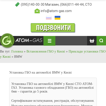
(095)140-00-30
Магазин,
(066)011-44-44
, СТО
info@atom-gas.com
Ви тут:
Головна
»
Встановлення ГБО у Києві
»
Приклади установки ГБО
у Києві
»
BMW
Установка ГБО на автомобілі BMW у Києві
Установка ГБО на автомобілі BMW у Києві СТО АТОМ-
ГАЗ. Установка газового обладнання (ГБО) на автомобілі
бмв – гарантія до 5 років.
Сертифіковане встаткування, реєстрація, обслуговування.
Нульове технічне обслуговування безкоштовно. Монтаж