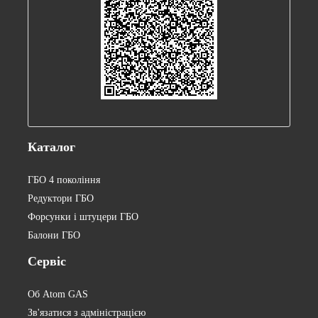
Каталог
ГБО 4 покоління
Редуктори ГБО
Форсунки і штуцери ГБО
Балони ГБО
Сервіс
Об Atom GAS
Зв'язатися з адміністрацією