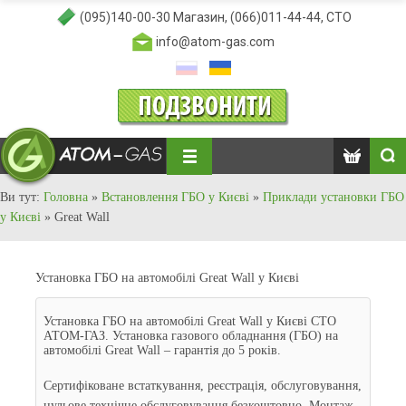
(095)140-00-30
Магазин,
(066)011-44-44
, СТО
info@atom-gas.com
Ви тут:
Головна
»
Встановлення ГБО у Києві
»
Приклади установки ГБО
у Києві
»
Great Wall
Установка ГБО на автомобілі Great Wall у Києві
Установка ГБО на автомобілі Great Wall у Києві СТО
АТОМ-ГАЗ. Установка газового обладнання (ГБО) на
автомобілі Great Wall – гарантія до 5 років.
Сертифіковане встаткування, реєстрація, обслуговування,
нульове технічне обслуговування безкоштовно. Монтаж