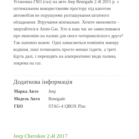
Установка ГБО (газ) на авто Jeep Renegade 2.4l 2015 р. з
оптимальним використанням простору під капотом
автомобіля не порушуючи розташування штатного
обладнання. Втручання мінімальне. Хочете економити -
звертайтеся в Atom-Gas. Хто в наш час не замислювався
про економію на паливі для свого чотириколісного друга?
Так напевно кожен. Одні намагаються поміняти манеру
водіння, інші починають просто менше їздити, а треті
йдуть далі, і переходять на альтернативні види палива,
зокрема на газ.
Додаткова інформація
Марка Авто
Jeep
Модель Авто
Renegade
ГБО
STAG-4 QBOX Plus
Jeep Cherokee 2.4l 2017