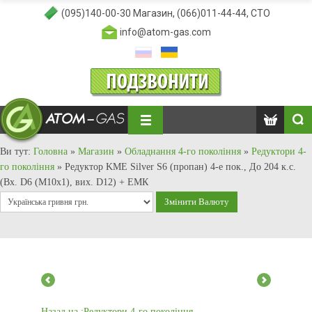
(095)140-00-30
Магазин,
(066)011-44-44
, СТО
info@atom-gas.com
Ви тут:
Головна
»
Магазин
»
Обладнання 4-го покоління
»
Редуктори 4-
го покоління
»
Редуктор KME Silver S6 (пропан) 4-е пок., До 204 к.с.
(Вх. D6 (M10x1), вих. D12) + ЕМК
Назад на :Редуктори 4-го покоління