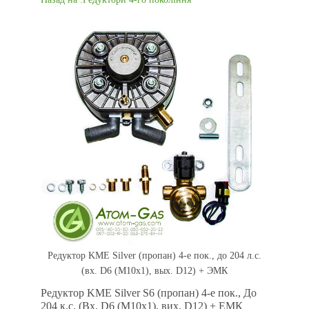
Редуктор KME Silver (пропан) 4-е пок., до 204 л.с.
(вх. D6 (M10x1), вых. D12) + ЭМК
Редуктор KME Silver S6 (пропан) 4-е пок., До
204 к.с. (Вх. D6 (M10x1), вих. D12) + ЕМК