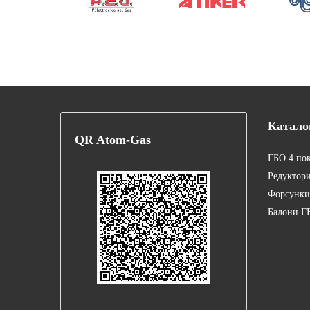
Катало
QR
Atom-Gas
ГБО 4 по
Редуктор
Форсунки
Балони Г