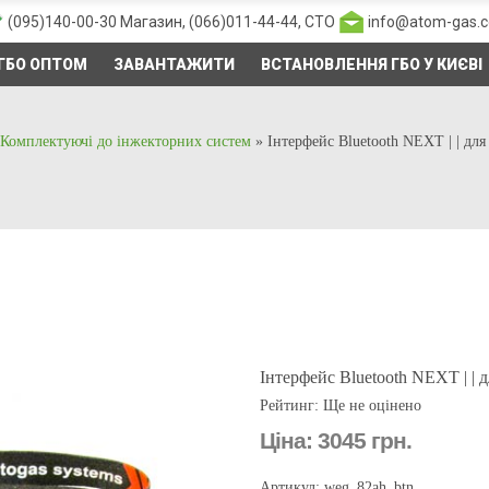
(095)140-00-30
Магазин,
(066)011-44-44
, СТО
info@atom-gas.
ГБО ОПТОМ
ЗАВАНТАЖИТИ
ВСТАНОВЛЕННЯ ГБО У КИЄВІ
Комплектуючі до інжекторних систем
»
Інтерфейс Bluetooth NEXT | | дл
Інтерфейс Bluetooth NEXT | |
Рейтинг: Ще не оцінено
Ціна:
3045 грн.
Артикул: weg_82ah_btn