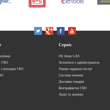
г
Сервіс
коління
Об Atom GAS
и ГБО
Зв'язатися з адміністрацією
 і штуцери ГБО
Умови надання послуг
БО
Система знижок
Доставка товарів
Контрафактне ГБО
Акції та знижки