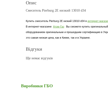
Опис
Смеситель Pierburg 2E низкий 13010 d34
Купить cмеситель Pierburg 2E низкий 13010 d34 в
интернет магази
В интернет-магазине
Атом-Газ
Вы сможете купить оригинальный 
оборудованием оригинальным и прошедшим сертификацию в Украин
это самая низкая цена, как в Киеве, так и в Украине.
Відгуки
Ще немає відгуків
Виробники
ГБО