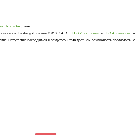
не
Atom-Gas
, Киев.
cмеситель Pierburg 2E низкий 13010 d34. Всё
ГБО 2 поколения
и
ГБО 4 поколение
п
е. Отсутствие посредников и раздутого штата даёт нам возможность предложить Вам