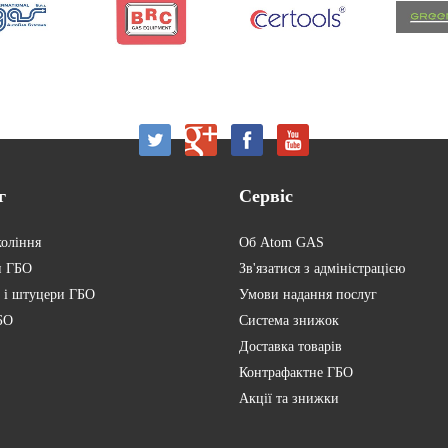
г
Сервіс
коління
Об Atom GAS
и ГБО
Зв'язатися з адміністрацією
 і штуцери ГБО
Умови надання послуг
БО
Система знижок
Доставка товарів
Контрафактне ГБО
Акції та знижки