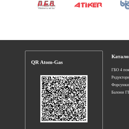
Катало
QR
Atom-Gas
ГБО 4 по
Редуктор
Форсунки
Балони Г