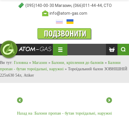
(095)140-00-30
Магазин,
(066)011-44-44
, СТО
info@atom-gas.com
Ви тут:
Головна
»
Магазин
»
Балони, кріплення до балонів
»
Балони
пропан - бутан тороїдальні, наружні
»
Тороїдальний балон ЗОВНІШНІЙ
225х630 54л, Atiker
Назад на :Балони пропан - бутан тороїдальні, наружні