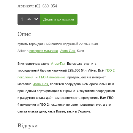
Артикул: t02_630_054
Опис
Купить тороидальный баллон наружный 225х630 54л,
Atiker в
интернет магазине
Atom-Gas
, Киев.
В интернет-магазине
Атом-Газ
Вы сможете купить
тороидальный баллон наружный 225х630 54л, Atiker. Всё
ГБО 2
поколения
и
ГБО 4 поколение
продающееся в интернет
магазине
Atom-Gas
, является оборудованием оригинальным и
прошедшим сертификацию в Украине. Отсутствие посредников
и раздутого штата даёт нам возможность предложить Вам ГБО
4 поколения и ГБО 2 поколения по цене производителя, а это
самая низкая цена, как в Киеве, так и в Украине.
Відгуки