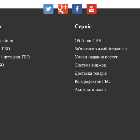
г
Сервіс
коління
Об Atom GAS
и ГБО
Зв'язатися з адміністрацією
 і штуцери ГБО
Умови надання послуг
БО
Система знижок
Доставка товарів
Контрафактне ГБО
Акції та знижки