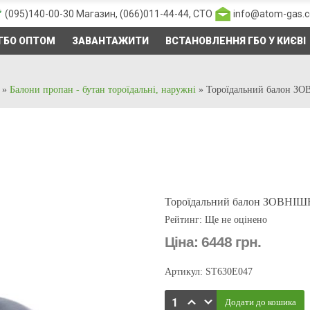
(095)140-00-30
Магазин,
(066)011-44-44
, СТО
info@atom-gas.
ГБО ОПТОМ
ЗАВАНТАЖИТИ
ВСТАНОВЛЕННЯ ГБО У КИЄВІ
»
Балони пропан - бутан тороїдальні, наружні
»
Тороїдальний балон ЗО
Тороїдальний балон ЗОВНІШН
Рейтинг: Ще не оцінено
Ціна:
6448 грн.
Артикул: ST630E047