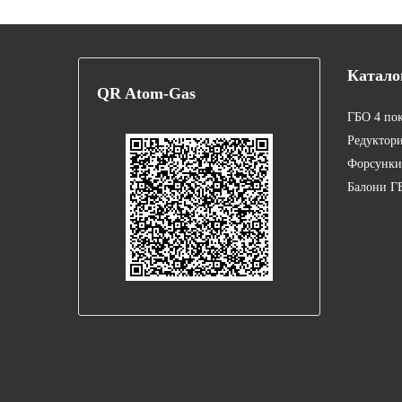
Катало
QR
Atom-Gas
ГБО 4 по
Редуктор
Форсунки
Балони Г