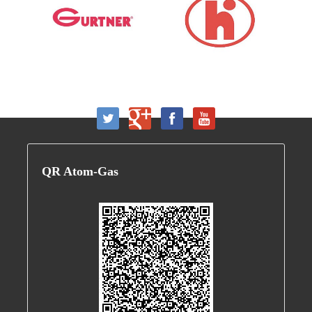
QR
Atom-Gas