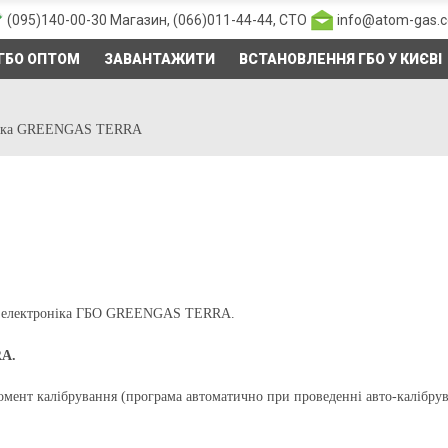
(095)140-00-30
Магазин,
(066)011-44-44
, СТО
info@atom-gas.
ГБО ОПТОМ
ЗАВАНТАЖИТИ
ВСТАНОВЛЕННЯ ГБО У КИЄВІ
ніка GREENGAS TERRA
ася електроніка ГБО GREENGAS TERRA.
RA.
омент калібрування (програма автоматично при проведенні авто-калібрув