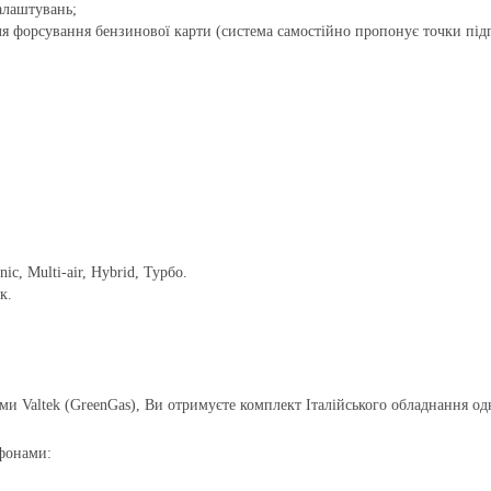
алаштувань;
я форсування бензинової карти (система самостійно пропонує точки підг
, Multi-air, Hybrid, Турбо.
к.
ами Valtek (GreenGas), Ви отримуєте комплект Італійського обладнання о
ефонами: