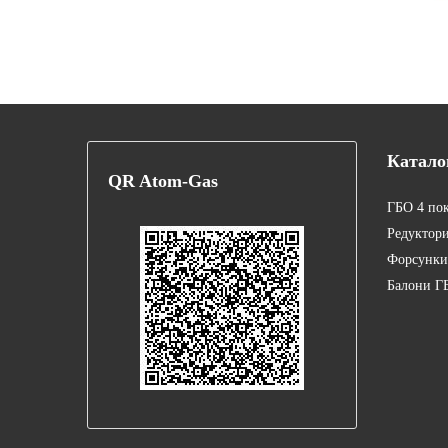
Катало
QR
Atom-Gas
ГБО 4 по
Редуктор
Форсунки
Балони Г