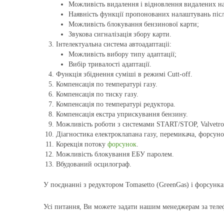
Можливість видалення і відновлення видалених н
Наявність функції пропонованих налаштувань післ
Можливість блокування бензинової карти;
Звукова сигналізація збору карти.
Інтелектуальна система автоадаптаціі:
Можливість вибору типу адаптації;
Вибір тривалості адаптації.
Функція збіднення суміші в режимі Cutt-off.
Компенсація по температурі газу.
Компенсація по тиску газу.
Компенсація по температурі редуктора.
Компенсація екстра уприскування бензину.
Можливість роботи з системами START/STOP, Valvetronic
Діагностика електроклапана газу, перемикача, форсуно
Корекція потоку
форсунок
.
Можливість блокування ЕБУ паролем.
Вбудований осцилограф.
У поєднанні з редуктором Tomasetto (GreenGas) і форсунк
Усi питання, Ви можете задати нашим менеджерам за тел