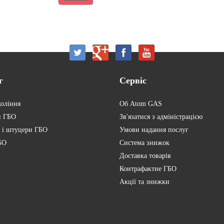
г
Сервіс
коління
Об Atom GAS
и ГБО
Зв'язатися з адміністрацією
 і штуцери ГБО
Умови надання послуг
БО
Система знижок
Доставка товарів
Контрафактне ГБО
Акції та знижки