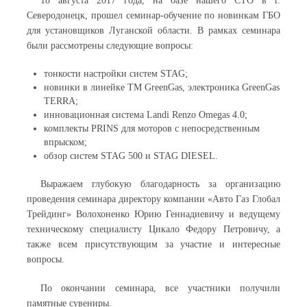
18 августа 2017 года, на базе нашего СТО в г.
Северодонецк, прошел семинар-обучение по новинкам ГБО
для установщиков Луганской области. В рамках семинара
были рассмотрены следующие вопросы:
тонкости настройки систем STAG;
новинки в линейке ТМ GreenGas, электроника GreenGas
TERRA;
инновационная система Landi Renzo Omegas 4.0;
комплекты PRINS для моторов с непосредственным
впрыском;
обзор систем STAG 500 и STAG DIESEL.
Выражаем глубокую благодарность за организацию
проведения семинара директору компании «Авто Газ Глобал
Трейдинг» Волохоненко Юрию Геннадиевичу и ведущему
техническому специалисту Цикало Федору Петровичу, а
также всем присутствующим за участие и интересные
вопросы.
По окончании семинара, все участники получили
памятные сувениры.