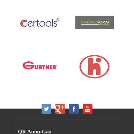
QR
Atom-Gas