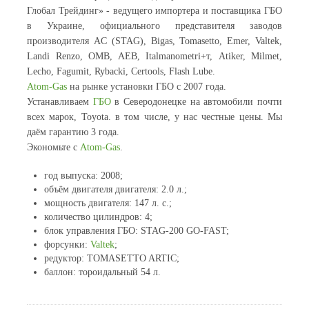
Глобал Трейдинг» - ведущего импортера и поставщика ГБО
в Украине, официального представителя заводов
производителя AC (STAG), Bigas, Tomasetto, Emer, Valtek,
Landi Renzo, OMB, AEB, Italmanometri+т, Atiker, Milmet,
Lecho, Fagumit, Rybacki, Certools, Flash Lube.
Atom-Gas
на рынке установки ГБО c 2007 года.
Устанавливаем
ГБО
в Северодонецке на автомобили почти
всех марок, Toyota. в том числе, у нас честные цены. Мы
даём гарантию 3 года.
Экономьте с
Atom-Gas
.
год выпуска: 2008;
объём двигателя двигателя: 2.0 л.;
мощность двигателя: 147 л. с.;
количество цилиндров: 4;
блок управления ГБО: STAG-200 GO-FAST;
форсунки:
Valtek
;
редуктор: TOMASETTO ARTIC;
баллон: тороидальный 54 л.