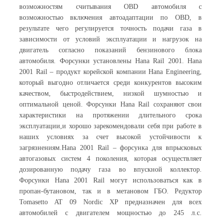
возможностям считывания OBD автомобиля с
возможностью включения автоадаптации по OBD, в
результате чего регулируется точность подачи газа в
зависимости от условий эксплуатации и нагрузок на
двигатель согласно показаний бензинового блока
автомобиля. Форсунки установлены Hana Rail 2001. Hana
2001 Rail – продукт корейской компании Hana Engineering,
который выгодно отличается среди конкурентов высоким
качеством, быстродействием, низкой шумностью и
оптимальной ценой. Форсунки Hana Rail сохраняют свои
характеристики на протяжении длительного срока
эксплуатации,и хорошо зарекомендовали себя при работе в
наших условиях за счет высокой устойчивости к
загрязнениям.Hana 2001 Rail – форсунка для впрысковых
автогазовых систем 4 поколения, которая осуществляет
дозированную подачу газа во впускной коллектор.
Форсунки Hana 2001 Rail могут использоваться как в
пропан-бутановом, так и в метановом ГБО. Редуктор
Tomasetto AT 09 Nordic XP предназначен для всех
автомобилей с двигателем мощностью до 245 л.с.