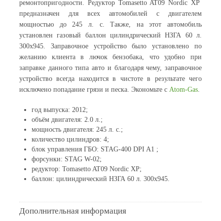
ремонтопригодности.
Редуктор Tomasetto AT09 Nordic XP
предназначен для всех автомобилей с двигателем
мощностью до 245 л. с. Также, на этот автомобиль
установлен газовый баллон цилиндрический НЗГА 60 л.
300х945.
Заправочное устройство было установлено по
желанию клиента в лючок бензобака, что удобно при
заправке данного типа авто и благодаря чему, заправочное
устройство всегда находится в чистоте в результате чего
исключено попадание грязи и песка.
Экономьте с
Atom-Gas
.
год выпуска: 2012;
объём двигателя: 2.0 л.;
мощность двигателя: 245 л. с.;
количество цилиндров: 4;
блок управления ГБО: STAG-400 DPI A1 ;
форсунки: STAG W-02;
редуктор: Tomasetto AT09 Nordic XP;
баллон: цилиндрический НЗГА 60 л. 300х945.
Дополнительная информация