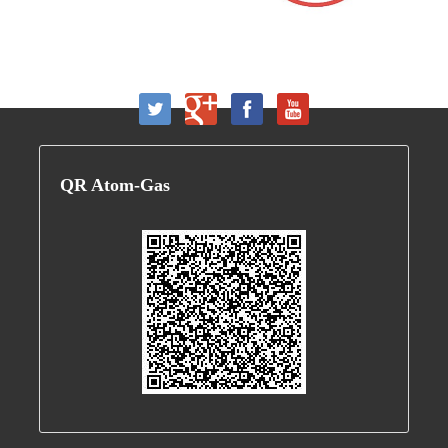
QR
Atom-Gas