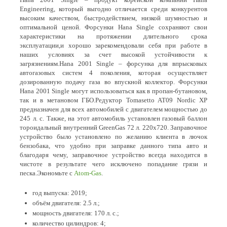
Engineering, который выгодно отличается среди конкурентов
высоким качеством, быстродействием, низкой шумностью и
оптимальной ценой. Форсунки Hana Single сохраняют свои
характеристики на протяжении длительного срока
эксплуатации,и хорошо зарекомендовали себя при работе в
наших условиях за счет высокой устойчивости к
загрязнениям.Hana 2001 Single – форсунка для впрысковых
автогазовых систем 4 поколения, которая осуществляет
дозированную подачу газа во впускной коллектор. Форсунки
Hana 2001 Single могут использоваться как в пропан-бутановом,
так и в метановом ГБО.Редуктор Tomasetto AT09 Nordic XP
предназначен для всех автомобилей с двигателем мощностью до
245 л. с. Также, на этот автомобиль установлен газовый баллон
тороидальный внутренний GreenGas 72 л. 220х720. Заправочное
устройство было установлено по желанию клиента в лючок
бензобака, что удобно при заправке данного типа авто и
благодаря чему, заправочное устройство всегда находится в
чистоте в результате чего исключено попадание грязи и
песка.Экономьте с
Atom-Gas
.
год выпуска: 2019;
объём двигателя: 2.5 л.;
мощность двигателя: 170 л. с.;
количество цилиндров: 4;