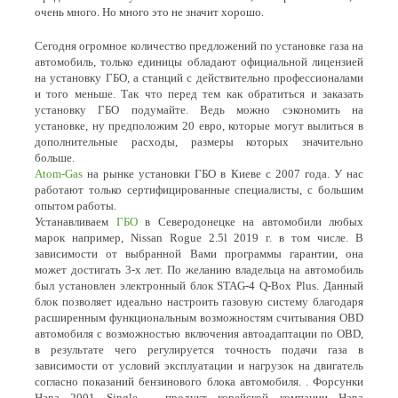
очень много. Но много это не значит хорошо.
Сегодня огромное количество предложений по установке газа на
автомобиль, только единицы обладают официальной лицензией
на установку ГБО, а станций с действительно профессионалами
и того меньше. Так что перед тем как обратиться и заказать
установку ГБО подумайте. Ведь можно сэкономить на
установке, ну предположим 20 евро, которые могут вылиться в
дополнительные расходы, размеры которых значительно
больше.
Atom-Gas
на рынке установки ГБО в Киеве с 2007 года. У нас
работают только сертифицированные специалисты, с большим
опытом работы.
Устанавливаем
ГБО
в Северодонецке на автомобили любых
марок например, Nissan Rogue 2.5l 2019 г. в том числе. В
зависимости от выбранной Вами программы гарантии, она
может достигать 3-х лет. По желанию владельца на автомобиль
был установлен электронный блок STAG-4 Q-Box Plus. Данный
блок позволяет идеально настроить газовую систему благодаря
расширенным функциональным возможностям считывания OBD
автомобиля с возможностью включения автоадаптации по OBD,
в результате чего регулируется точность подачи газа в
зависимости от условий эксплуатации и нагрузок на двигатель
согласно показаний бензинового блока автомобиля. . Форсунки
Hana 2001 Single – продукт корейской компании Hana