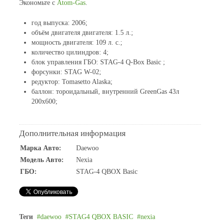
Экономьте с
Atom-Gas
.
год выпуска: 2006;
объём двигателя двигателя: 1.5 л.;
мощность двигателя: 109 л. с.;
количество цилиндров: 4;
блок управления ГБО: STAG-4 Q-Box Basic ;
форсунки: STAG W-02;
редуктор: Tomasetto Alaska;
баллон: тороидальный, внутренний GreenGas 43л
200х600;
Дополнительная информация
Марка Авто:
Daewoo
Модель Авто:
Nexia
ГБО:
STAG-4 QBOX Basic
Теги
daewoo
STAG4 QBOX BASIC
nexia