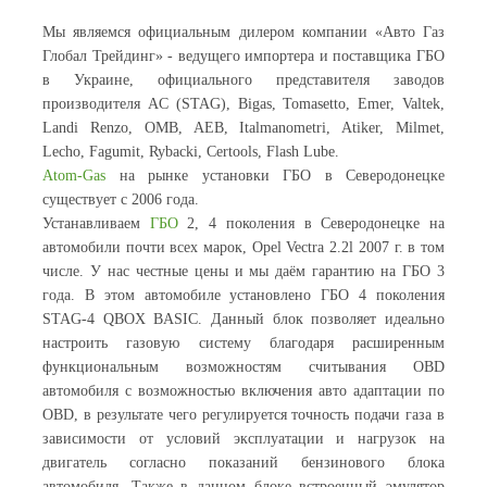
Мы являемся официальным дилером компании «Авто Газ
Глобал Трейдинг» - ведущего импортера и поставщика ГБО
в Украине, официального представителя заводов
производителя AC (STAG), Bigas, Tomasetto, Еmer, Valtek,
Landi Renzo, OMB, AEB, Italmanometri, Atiker, Milmet,
Lecho, Fagumit, Rybacki, Certools, Flash Lube.
Atom-Gas
на рынке установки ГБО в Северодонецке
существует с 2006 года.
Устанавливаем
ГБО
2, 4 поколения в Северодонецке на
автомобили почти всех марок, Opel Vectra 2.2l 2007 г. в том
числе. У нас честные цены и мы даём гарантию на ГБО 3
года. В этом автомобиле установлено ГБО 4 поколения
STAG-4 QBOX BASIC. Данный блок позволяет идеально
настроить газовую систему благодаря расширенным
функциональным возможностям считывания OBD
автомобиля с возможностью включения авто адаптации по
OBD, в результате чего регулируется точность подачи газа в
зависимости от условий эксплуатации и нагрузок на
двигатель согласно показаний бензинового блока
автомобиля. Также в данном блоке встроенный эмулятор