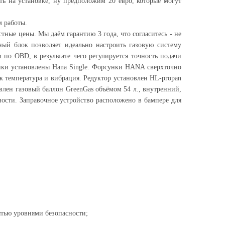
ть на установке, ну предположим 20 евро, которые могут
м работы.
стные цены. Мы даём гарантию 3 года, что согласитесь - не
й блок позволяет идеально настроить газовую систему
о OBD, в результате чего регулируется точность подачи
унки установлены Hana Single. Форсунки HANA сверхточно
 температура и вибрация. Редуктор установлен HL-propan
овлен газовый баллон GreenGas объёмом 54 л., внутренний,
ности. Заправочное устройство расположено в бампере для
ятью уровнями безопасности;