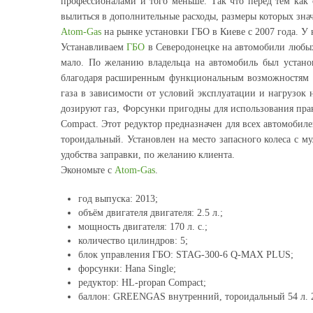
профессионалами и того меньше. Так что перед тем как 
вылиться в дополнительные расходы, размеры которых зна
Atom-Gas
на рынке установки ГБО в Киеве с 2007 года. У
Устанавливаем
ГБО
в Северодонецке на автомобили любых м
мало. По желанию владельца на автомобиль был устан
благодаря расширенным функциональным возможностям сч
газа в зависимости от условий эксплуатации и нагрузок
дозируют газ, Форсунки пригодны для использования пра
Compact. Этот редуктор предназначен для всех автомобиле
тороидальный. Установлен на место запасного колеса с м
удобства заправки, по желанию клиента.
Экономьте с
Atom-Gas
.
год выпуска: 2013;
объём двигателя двигателя: 2.5 л.;
мощность двигателя: 170 л. с.;
количество цилиндров: 5;
блок управления ГБО: STAG-300-6 Q-MAX PLUS;
форсунки: Hana Single;
редуктор: HL-propan Compact;
баллон: GREENGAS внутренний, тороидальный 54 л. 22