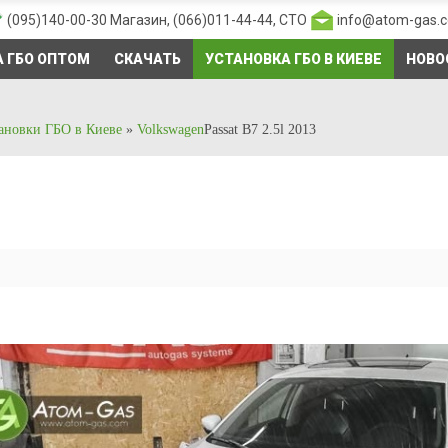
(095)140-00-30
Магазин,
(066)011-44-44
, СТО
info@atom-gas.
 ГБО ОПТОМ
СКАЧАТЬ
УСТАНОВКА ГБО В КИЕВЕ
НОВО
ановки ГБО в Киеве
»
Volkswagen
Passat B7 2.5l 2013