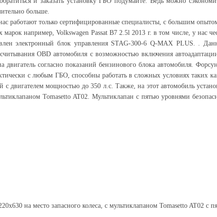
обратиться и заказать установку ГБО подумайте. Ведь можно сэкономи
чительно больше.
 нас работают только сертифицированные специалисты, с большим опыто
арок например, Volkswagen Passat B7 2.5l 2013 г. в том числе, у нас че
овлен электронный блок управления STAG-300-6 Q-MAX PLUS. . Данны
итывания OBD автомобиля с возможностью включения автоадаптации п
 на двигатель согласно показаний бензинового блока автомобиля. Форс
ктически с любым ГБО, способны работать в сложных условиях таких как
й с двигателем мощностью до 350 л.с. Также, на этот автомобиль устан
ультиклапаном Tomasetto AT02. Мультиклапан с пятью уровнями безопас
0х630 на место запасного колеса, с мультиклапаном Tomasetto AT02 с п