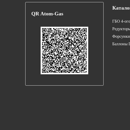
Катало
QR
Atom-Gas
ГБО 4-ог
Редуктор
Форсунки
Баллоны 