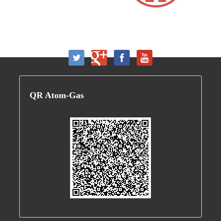
QR
Atom-Gas