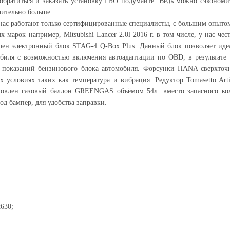
обратиться и заказать установку ГБО подумайте. Ведь можно сэкономи
чительно больше.
 нас работают только сертифицированные специалисты, с большим опыто
марок например, Mitsubishi Lancer 2.0l 2016 г. в том числе, у нас чес
лен электронный блок STAG-4 Q-Box Plus. Данный блок позволяет иде
я с возможностью включения автоадаптации по OBD, в результате че
но показаний бензинового блока автомобиля. Форсунки HANA сверхточ
условиях таких как температура и вибрация. Редуктор Tomasetto Art
ановлен газовый баллон GREENGAS объёмом 54л. вместо запасного кол
од бампер, для удобства заправки.
630;