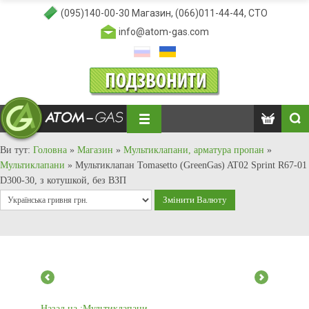
(095)140-00-30
Магазин,
(066)011-44-44
, СТО
info@atom-gas.com
Ви тут:
Головна
»
Магазин
»
Мультиклапани, арматура пропан
»
Мультиклапани
»
Мультиклапан Tomasetto (GreenGas) AT02 Sprint R67-01
D300-30, з котушкой, без ВЗП
Назад на :Мультиклапани