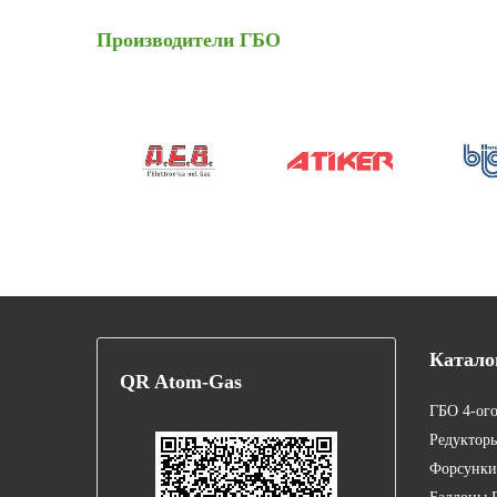
Производители
ГБО
Катало
QR
Atom-Gas
ГБО 4-ог
Редуктор
Форсунки