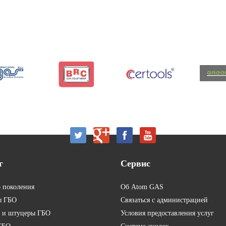
г
Сервис
о поколения
Об Atom GAS
ы ГБО
Связаться с администрацией
 и штуцеры ГБО
Условия предоставления услуг