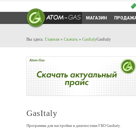
МАГАЗИН
ПРОДАЖА
Вы здесь:
Главная
»
Скачать
»
GasItaly
GasItaly
GasItaly
Программы для настройки и диагностики ГБО GasItaly .