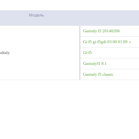
Модель
Gasitaly f3 20140206
Gi-f5 gi-f5gdi 03.00.01.09 c
asItaly
Gi-f5
Gasitalyf1 8.1
Gasitaly f5 classic