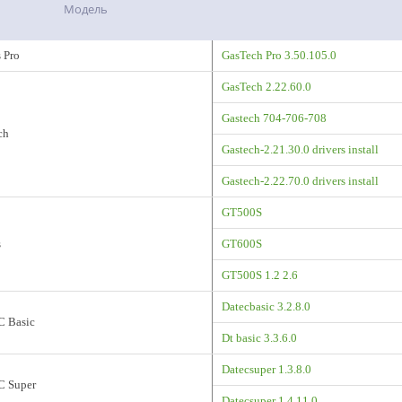
Модель
 Pro
GasTech Pro 3.50.105.0
GasTech 2.22.60.0
Gastech 704-706-708
ch
Gastech-2.21.30.0 drivers install
Gastech-2.22.70.0 drivers install
GT500S
s
GT600S
GT500S 1.2 2.6
Datecbasic 3.2.8.0
 Basic
Dt basic 3.3.6.0
Datecsuper 1.3.8.0
 Super
Datecsuper 1.4.11.0