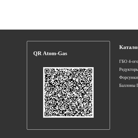
Катало
QR
Atom-Gas
ГБО 4-ог
Редуктор
Форсунки
Баллоны 