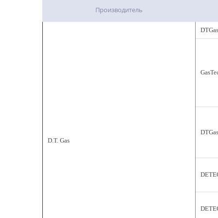
Производитель
DTGas
GasTe
DTGa
D.T. Gas
DETEC
DETEC