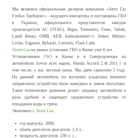
Мы являемся официальным дилером компании «Авто Газ
Глобал Трейдинг» - ведущего импортера и поставщика ГБО
в Украине, официального представителя заводов
производителя AC (STAG), Bigas, Tomasetto, Еmer, Valtek,
Landi Renzo, OMB, AEB, Italmanometri+т, Atiker, Milmet,
Lecho, Fagumit, Rybacki, Certools, Flash Lube.
Atom-Gas
на рынке установки ГБО в Киеве уже 8 лет.
Устанавливаем
ГБО
в Киеве и в Северодонецке на
автомобили почти всех марок, Honda Accord 2.4l 2011 г. в
том числе, у нас честные цены. Мы даём гарантию 3 года.
На данный автомобиль по желанию владельца внешнее
заправочное устройство было выведено в лючок бензобака.
Такое техническое решения делает заправку автомобиля в
разы удобнее и защищает заправочное устройство от
попадания воды и грязи.
Экономьте с
Atom-Gas
.
год выпуска: 2008;
объём двигателя двигателя: 2,4 л.;
мощность двигателя: 230 л. с.;