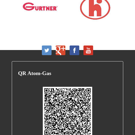
QR
Atom-Gas