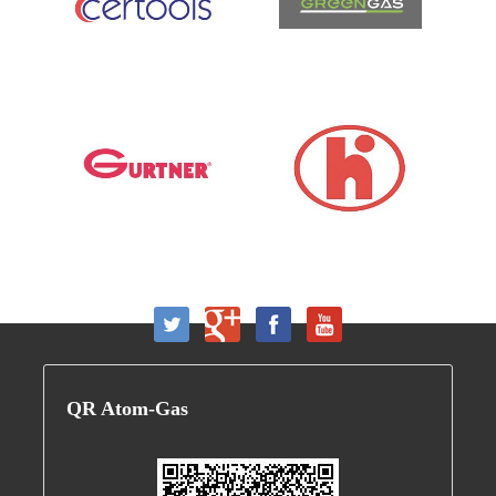
QR
Atom-Gas