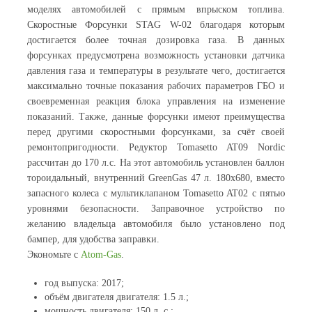
моделях автомобилей с прямым впрыском топлива.
Cкоростные Форсунки STAG W-02 благодаря которым
достигается более точная дозировка газа. В данных
форсунках предусмотрена возможность установки датчика
давления газа и температуры в результате чего, достигается
максимально точные показания рабочих параметров ГБО и
своевременная реакция блока управления на изменение
показаний. Также, данные форсунки имеют преимущества
перед другими скоростными форсунками, за счёт своей
ремонтопригодности. Редуктор Tomasetto AT09 Nordic
рассчитан до 170 л.с. На этот автомобиль установлен баллон
тороидальный, внутренний GreenGas 47 л. 180x680, вместо
запасного колеса с мультиклапаном Tomasetto AT02 с пятью
уровнями безопасности. Заправочное устройство по
желанию владельца автомобиля было установлено под
бампер, для удобства заправки.
Экономьте с
Atom-Gas
.
год выпуска: 2017;
объём двигателя двигателя: 1.5 л.;
мощность двигателя: 150 л. с.;