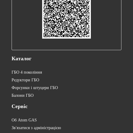
Каталог
ГБО 4 покоління
Редуктори ГБО
Форсунки і штуцери ГБО
Балони ГБО
Сервіс
Об Atom GAS
Зв'язатися з адміністрацією